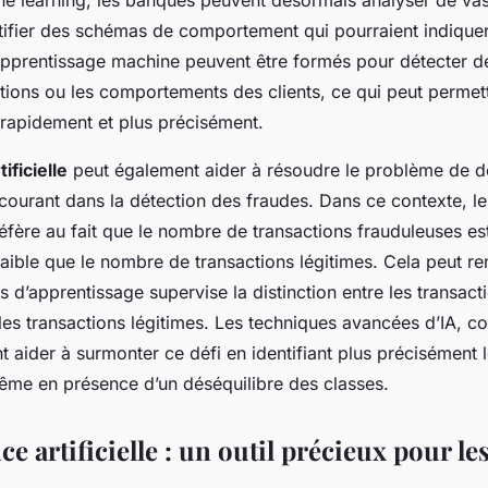
e learning, les banques peuvent désormais analyser de vas
tifier des schémas de comportement qui pourraient indiquer
pprentissage machine peuvent être formés pour détecter d
ctions ou les comportements des clients, ce qui peut permet
 rapidement et plus précisément.
tificielle
peut également aider à résoudre le problème de d
 courant dans la détection des fraudes. Dans ce contexte, le
réfère au fait que le nombre de transactions frauduleuses e
ible que le nombre de transactions légitimes. Cela peut rend
 d’apprentissage supervise la distinction entre les transact
 les transactions légitimes. Les techniques avancées d’IA, 
t aider à surmonter ce défi en identifiant plus précisément 
ême en présence d’un déséquilibre des classes.
nce artificielle : un outil précieux pour le