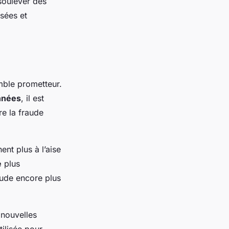
soulever des
isées et
emble prometteur.
nnées
, il est
re la fraude
ent plus à l’aise
e
plus
aude encore plus
 nouvelles