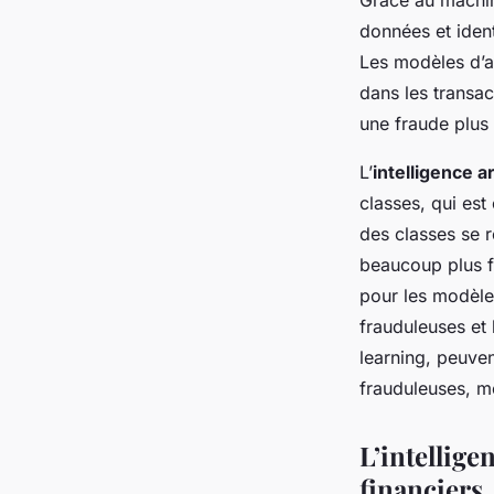
Grâce au machin
données et iden
Les modèles d’a
dans les transa
une fraude plus
L’
intelligence ar
classes, qui est
des classes se 
beaucoup plus fa
pour les modèles
frauduleuses et
learning, peuven
frauduleuses, m
L’intellige
financiers