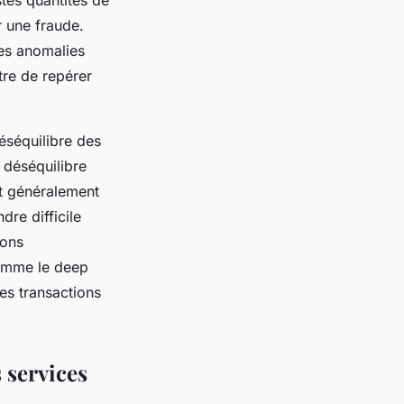
tes quantités de
 une fraude.
es anomalies
tre de repérer
éséquilibre des
 déséquilibre
st généralement
re difficile
ions
comme le deep
les transactions
s services