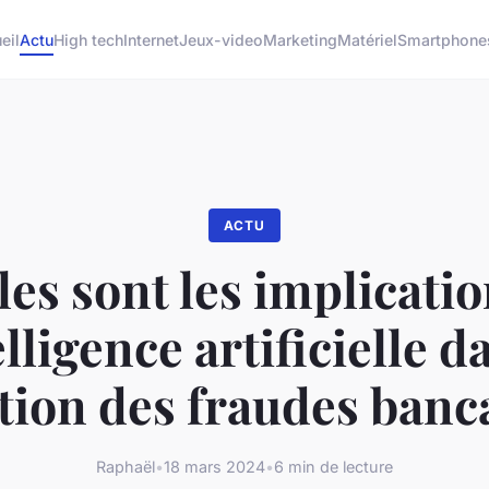
eil
Actu
High tech
Internet
Jeux-video
Marketing
Matériel
Smartphone
ACTU
es sont les implicati
elligence artificielle d
tion des fraudes banc
Raphaël
•
18 mars 2024
•
6 min de lecture