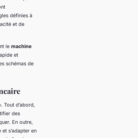
ont
les définies à
acité et de
nt le
machine
apide et
des schémas de
ancaire
e
. Tout d’abord,
tifier des
uer. En outre,
 et s’adapter en