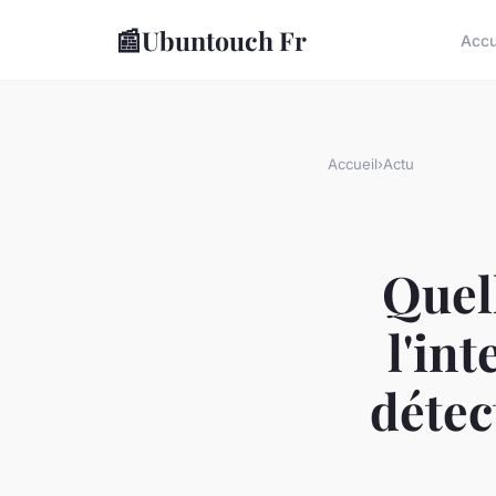
📰
Ubuntouch Fr
Accu
Accueil
›
Actu
Quell
l'int
détec