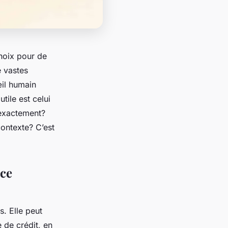
hoix pour de
e vastes
œil humain
tile est celui
 exactement?
contexte? C’est
nce
. Elle peut
 de crédit, en