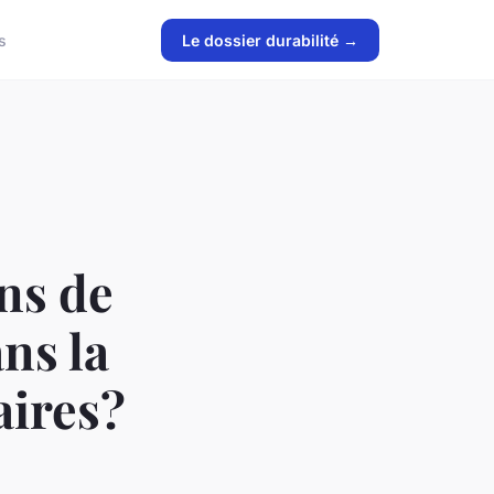
s
Le dossier durabilité →
ons de
ans la
aires?