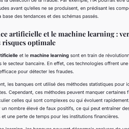
s la détection de la fraude. Par exemple, l’IA pourrait être u
raudes avant qu’elles ne se produisent, en prédisant les com
la base des tendances et des schémas passés.
nce artificielle et le machine learning : ve
s risques optimale
tificielle
et le
machine learning
sont en train de révolutionn
 le secteur bancaire. En effet, ces technologies offrent un
efficace pour détecter les fraudes.
nt, les banques ont utilisé des méthodes statistiques pour id
ctes. Cependant, ces méthodes peuvent manquer certaines 
culier celles qui sont complexes ou qui évoluent rapidement.
 un nombre élevé de faux positifs, ce qui peut entraîner de
et une perte de temps pour les institutions financières.