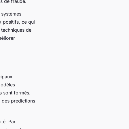
es de fraude.
es systèmes
positifs, ce qui
s techniques de
éliorer
cipaux
modèles
s sont formés.
n des prédictions
ité. Par