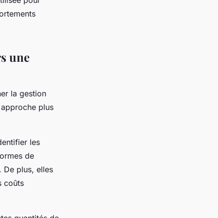
tilisée pour
portements
rs une
er la gestion
e approche plus
entifier les
formes de
 De plus, elles
s coûts