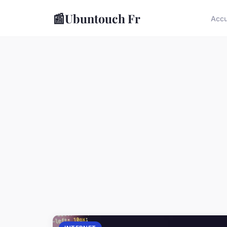
📰
Ubuntouch Fr
Accu