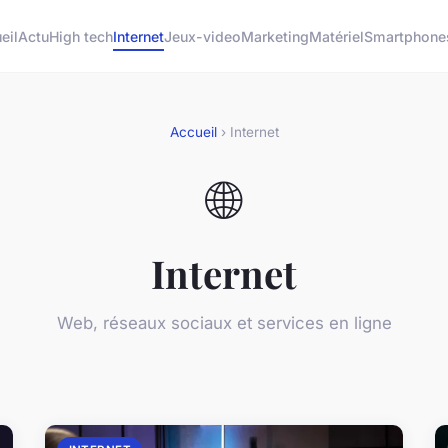
eil
Actu
High tech
Internet
Jeux-video
Marketing
Matériel
Smartphone
Accueil
› Internet
🌐
Internet
Web, réseaux sociaux et services en ligne