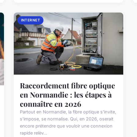
INTERNET
Raccordement fibre optique
en Normandie : les étapes à
connaître en 2026
Partout en Normandie, la fibre optique s'invite,
s'impose, se normalise. Qui, en 2026, oserait
encore prétendre que vouloir une connexion
rapide relèv...