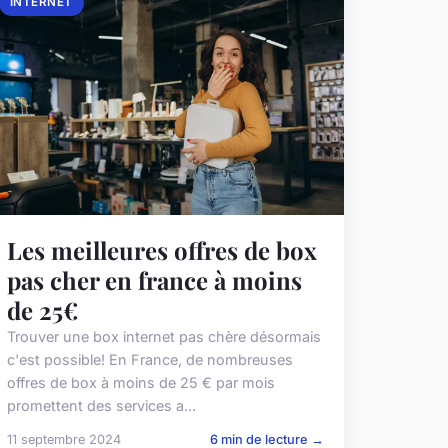
INTERNET
Les meilleures offres de box
pas cher en france à moins
de 25€
Trouver une box internet pas chère désormais
c'est possible! En France, de nombreuses
offres de box à moins de 25 € par mois
promettent des services a...
11 septembre 2024
6 min de lecture →