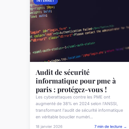
INTERNET
Audit de sécurité
informatique pour pme à
paris : protégez-vous !
Les cyberattaques contre les PME ont
augmenté de 38% en 2024 selon l'ANSSI,
transformant l'audit de sécurité informatique
en véritable bouclier numéri...
18 janvier 2026
7 min de lecture →