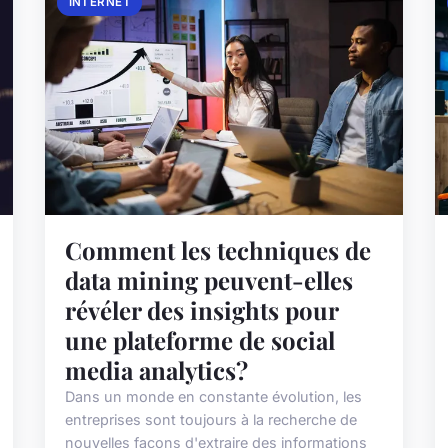
INTERNET
Comment les techniques de
data mining peuvent-elles
révéler des insights pour
une plateforme de social
media analytics?
Dans un monde en constante évolution, les
entreprises sont toujours à la recherche de
nouvelles façons d'extraire des informations