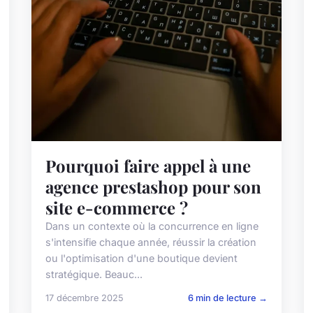
Pourquoi faire appel à une
agence prestashop pour son
site e-commerce ?
Dans un contexte où la concurrence en ligne
s'intensifie chaque année, réussir la création
ou l'optimisation d'une boutique devient
stratégique. Beauc...
17 décembre 2025
6 min de lecture →